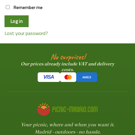
Remember me
Log in
Lost your password?
No surprises!
Our prices already include VAT and delivery
costs.
VISA
AMEX
Your picnic, where and when you want it.
Madrid · outdoors · no hassle.