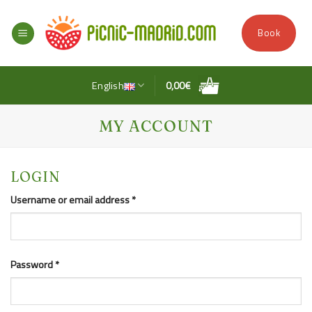
Skip
to
Book
content
English
0,00
€
MY ACCOUNT
LOGIN
Required
Username or email address
*
Required
Password
*