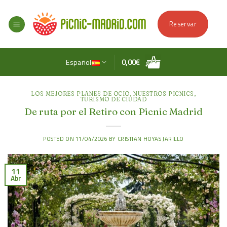
Skip
to
Reservar
content
Español
0,00
€
LOS MEJORES PLANES DE OCIO
,
NUESTROS PICNICS
,
TURISMO DE CIUDAD
De ruta por el Retiro con Picnic Madrid
POSTED ON
11/04/2026
BY
CRISTIAN HOYAS JARILLO
11
Abr