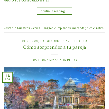
Retiro fue construido en la […]
Continue reading
→
Posted in
Nuestros Picnics
|
Tagged
cumpleaños
,
merendar
,
picnic
,
retiro
CONSEJOS
,
LOS MEJORES PLANES DE OCIO
Cómo sorprender a tu pareja
POSTED ON
14/01/2026
BY
REBECA
14
Ene