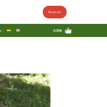
Reservar
o
0,00
€