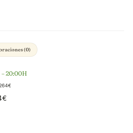
oraciones (0)
 – 20:00H
 264€
64€