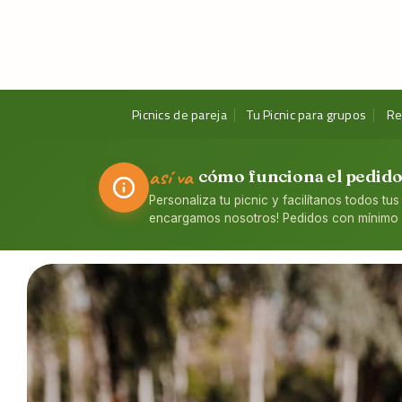
Skip
to
content
Picnics de pareja
Tu Picnic para grupos
Re
así va
cómo funciona el pedid
Personaliza tu picnic y facilítanos todos tus
encargamos nosotros! Pedidos con mínimo