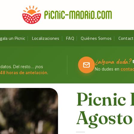
gala un Picnic
Localizaciones
FAQ
Quiénes Somos
Contact
o
¿alguna duda?
 datos. Del resto… ¡nos
No dudes en
contac
48 horas de antelación
.
Picnic 
Agosto