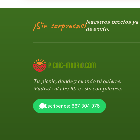
Nuestros precios ya 
¡Sin sorpresas!
de envío.
Tu picnic, donde y cuando tú quieras.
Madrid · al aire libre · sin complicarte.
Escríbenos: 667 804 076