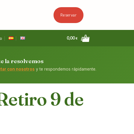
Reservar
0,00
o
€
te la resolvemos
tar con nosotros
y te respondemos rápidamente.
Retiro 9 de